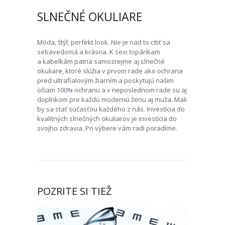
SLNEČNÉ OKULIARE
Móda, štýl, perfekt look. Nie je nad to cítiť sa
sebavedomá a krásna. K sexi topánkam
a kabelkám patria samozrejme aj slnečné
okuliare, ktoré slúžia v prvom rade ako ochrana
pred ultrafialovým žiarním a poskytujú našim
očiam 100% ochranu a v neposlednom rade su aj
doplnkom pre každú modernú ženu aj muža. Mali
by sa stať súčasťou každého z nás. Investícia do
kvalitných slnečných okuliarov je investícia do
svojho zdravia. Pri výbere vám radi poradíme.
POZRITE SI TIEŽ